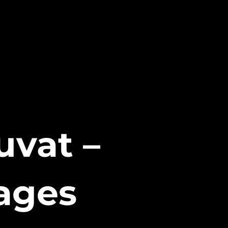
uvat –
ages